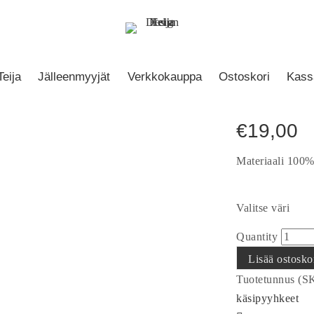
Etusivu
/
Keitti
Modern
Teija
Jälleenmyyjät
Verkkokauppa
Ostoskori
Kass
€
19,00
Materiaali 100%
Valitse väri
Quantity
Lisää ostosko
Tuotetunnus (S
käsipyyhkeet