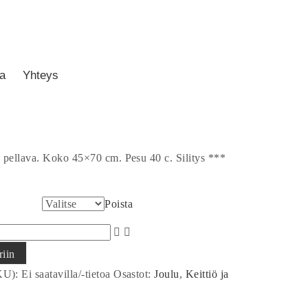
ö ja käsipyyhkeet
/ Moderni Kuusi – käsipyyhe
i Kuusi – käsipyyhe
a
Yhteys
 pellava. Koko 45×70 cm. Pesu 40 c. Silitys ***
Poista
riin
KU):
Ei saatavilla/-tietoa
Osastot:
Joulu
,
Keittiö ja