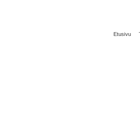
Etusivu
/
Keittiö ja käsipyyhkeet
/ Moderni Kuusi – käsipyyhe
Etusivu