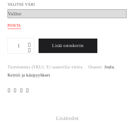
VALITSE VÄRI
POISTA
Lisää ostoskoriin
Tuotetunnus (SKU):
Ei saatavilla/-tietoa
Osastot:
Joulu
,
Keittiö ja käsipyyhkeet
Lisätiedot