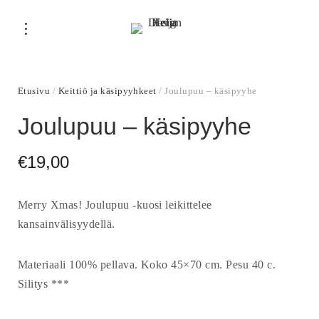
Etusivu
/
Keittiö ja käsipyyhkeet
/ Joulupuu – käsipyyhe
Joulupuu – käsipyyhe
€
19,00
Merry Xmas! Joulupuu -kuosi leikittelee
kansainvälisyydellä.
Materiaali 100% pellava. Koko 45×70 cm. Pesu 40 c.
Silitys ***