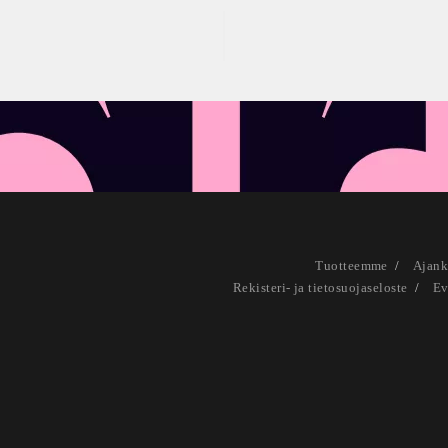
Tuotteemme
Ajank
Rekisteri- ja tietosuojaseloste
Ev