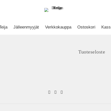
Karikko - käsipyy
Teija
Jälleenmyyjät
Verkkokauppa
Ostoskori
Kass
Tuoteseloste