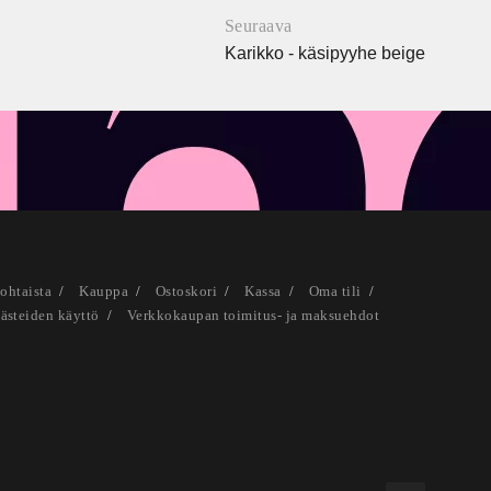
Seuraava
Karikko - käsipyyhe beige
ohtaista
Kauppa
Ostoskori
Kassa
Oma tili
ästeiden käyttö
Verkkokaupan toimitus- ja maksuehdot