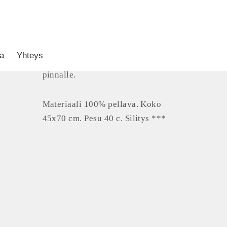
Valkoinen käsipyyhe karikko-
he
kuosilla, jossa karikko luo
a
Yhteys
heijastuksia tyynen veden
pinnalle.
Materiaali 100% pellava. Koko
45x70 cm. Pesu 40 c. Silitys ***